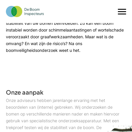
Boomveiligheidsonderzoek
Aantastingen en gebreken kunnen de breukvastheid of de
stabiliteit van uw bomen beïnvloeden. Zo kan een boom
instabiel worden door schimmelaantastingen of wortelschade
veroorzaakt door graafwerkzaamheden. Maar wat is de
omvang? En wat zijn de risico’s? Na ons
boomveiligheidsonderzoek weet u het.
Onze aanpak
Onze adviseurs hebben jarenlange ervaring met het
beoordelen van (interne) gebreken. Wij onderzoeken de
bomen op verschillende manieren nader en maken hiervoor
gebruik van specialistische onderzoeksapparatuur. Met een
trekproef testen wij de stabiliteit van de boom. De