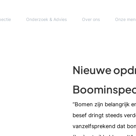
pectie
Onderzoek & Advies
Over ons
Onze men
Nieuwe opdr
Boominspec
“Bomen zijn belangrijk e
besef dringt steeds verd
vanzelfsprekend dat bom