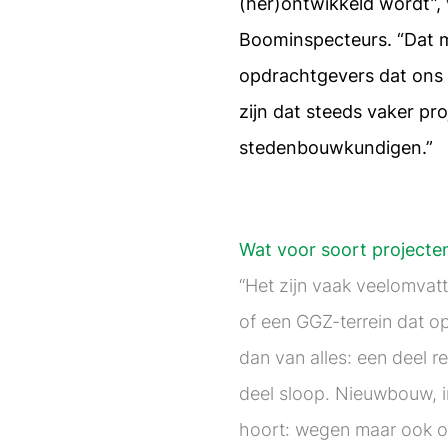
(her)ontwikkeld wordt”, 
Boominspecteurs. “Dat 
opdrachtgevers dat ons
zijn dat steeds vaker pr
stedenbouwkundigen.”
Wat voor soort projecten
“Het zijn vaak veelomvat
of een GGZ-terrein dat o
dan van alles: een deel 
deel sloop. Nieuwbouw, inc
hoort: wegen maar ook on