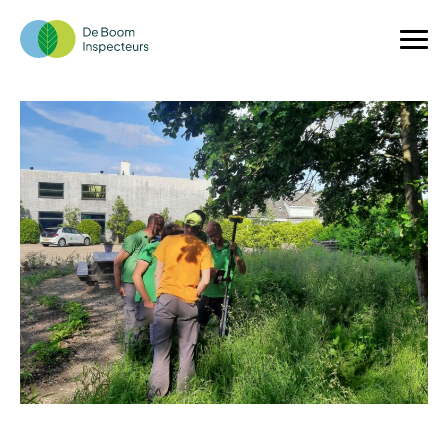
Nieuw: Nauwkeurig bomen intekenen met
GeoMax