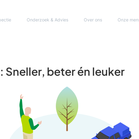
pectie
Onderzoek & Advies
Over ons
Onze men
Sneller, beter én leuker