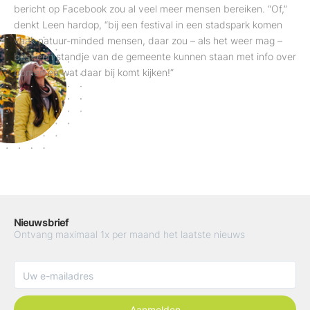
bericht op Facebook zou al veel meer mensen bereiken. “Of,”
denkt Leen hardop, “bij een festival in een stadspark komen
vaak natuur-minded mensen, daar zou – als het weer mag –
best een standje van de gemeente kunnen staan met info over
bomen en wat daar bij komt kijken!”
Nieuwsbrief
Ontvang maximaal 1x per maand het laatste nieuws
Aanmelden