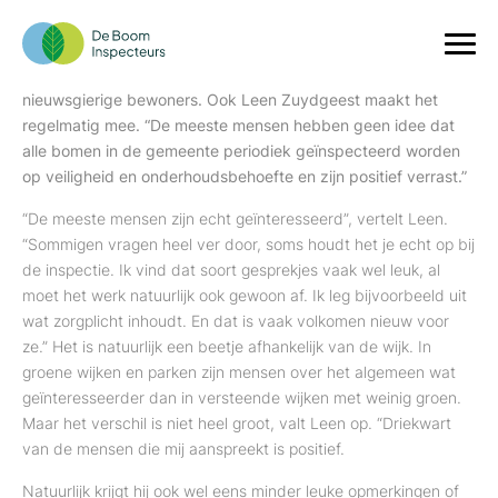
Inspectiewerk: in contact met bewoners
“Wat bent u precies aan het doen?” Onze boominspecteurs
worden op straat regelmatig aangesproken door
nieuwsgierige bewoners. Ook Leen Zuydgeest maakt het
regelmatig mee. “De meeste mensen hebben geen idee dat
alle bomen in de gemeente periodiek geïnspecteerd worden
op veiligheid en onderhoudsbehoefte en zijn positief verrast.”
“De meeste mensen zijn echt geïnteresseerd”, vertelt Leen.
“Sommigen vragen heel ver door, soms houdt het je echt op bij
de inspectie. Ik vind dat soort gesprekjes vaak wel leuk, al
moet het werk natuurlijk ook gewoon af. Ik leg bijvoorbeeld uit
wat zorgplicht inhoudt. En dat is vaak volkomen nieuw voor
ze.” Het is natuurlijk een beetje afhankelijk van de wijk. In
groene wijken en parken zijn mensen over het algemeen wat
geïnteresseerder dan in versteende wijken met weinig groen.
Maar het verschil is niet heel groot, valt Leen op. “Driekwart
van de mensen die mij aanspreekt is positief.
Natuurlijk krijgt hij ook wel eens minder leuke opmerkingen of