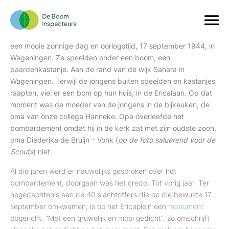
Herinneringsboom
Als kleine jongen (4 jaar) was de vader van onze collega
Hanneke de Bruijn met zijn 2 broers aan het spelen. Het was
een mooie zonnige dag en oorlogstijd, 17 september 1944, in
Wageningen. Ze speelden onder een boom, een
paardenkastanje. Aan de rand van de wijk Sahara in
Wageningen. Terwijl de jongens buiten speelden en kastanjes
raapten, viel er een bom op hun huis, in de Ericalaan. Op dat
moment was de moeder van de jongens in de bijkeuken, de
oma van onze collega Hanneke. Opa overleefde het
bombardement omdat hij in de kerk zat met zijn oudste zoon,
oma Diederika de Bruijn – Vonk (
op de foto saluerend voor de
Scouts
) niet.
Al die jaren werd er nauwelijks gesproken over het
bombardement, doorgaan was het credo. Tot vorig jaar. Ter
nagedachtenis aan de 40 slachtoffers die op die bewuste 17
september omkwamen, is op het Ericaplein een
monument
opgericht. “Met een gruwelijk en mooi gedicht”, zo omschrijft