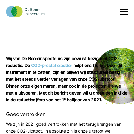
Halfjaarcijfers CO2-reductie
Wij van De Boominspecteurs zijn bewust bezig met CO2-
reductie. De
CO2-prestatieladder
helpt ons hierbij. Door dit
instrument in te zetten, zijn en blijven wij structureel bezig
met het steeds verder verlagen van onze CO2-uitstoot.
Binnen onze eigen muren, maar ook in de projecten die we
met u uitvoeren. Met dit bericht geven wij u graag een inkijkje
e
in de reductiecijfers van het 1
halfjaar van 2021.
Goed vertrokken
We zijn in 2021 goed vertrokken met het terugbrengen van
onze CO2-uitstoot. In absolute zin is onze uitstoot wel