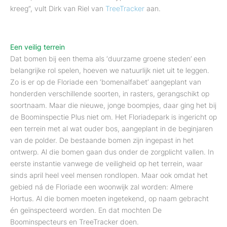
kreeg”, vult Dirk van Riel van
TreeTracker
aan.
Een veilig terrein
Dat bomen bij een thema als ‘duurzame groene steden’ een
belangrijke rol spelen, hoeven we natuurlijk niet uit te leggen.
Zo is er op de Floriade een ‘bomenalfabet’ aangeplant van
honderden verschillende soorten, in rasters, gerangschikt op
soortnaam. Maar die nieuwe, jonge boompjes, daar ging het bij
de Boominspectie Plus niet om. Het Floriadepark is ingericht op
een terrein met al wat ouder bos, aangeplant in de beginjaren
van de polder. De bestaande bomen zijn ingepast in het
ontwerp. Al die bomen gaan dus onder de zorgplicht vallen. In
eerste instantie vanwege de veiligheid op het terrein, waar
sinds april heel veel mensen rondlopen. Maar ook omdat het
gebied ná de Floriade een woonwijk zal worden: Almere
Hortus. Al die bomen moeten ingetekend, op naam gebracht
én geïnspecteerd worden. En dat mochten De
Boominspecteurs en TreeTracker doen.