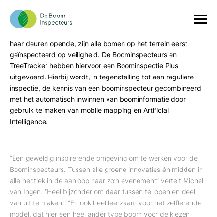
Boominspectie Plus op de Floriade
De Floriade Expo in Almere is in volle gang. Maar voordat
deze bekende tienjaarlijkse wereldtuinbouwtentoonstelling
haar deuren opende, zijn alle bomen op het terrein eerst
geïnspecteerd op veiligheid. De Boominspecteurs en
TreeTracker hebben hiervoor een Boominspectie Plus
uitgevoerd. Hierbij wordt, in tegenstelling tot een reguliere
inspectie, de kennis van een boominspecteur gecombineerd
met het automatisch inwinnen van boominformatie door
gebruik te maken van mobile mapping en Artificial
Intelligence.
“Een geweldig inspirerende omgeving om te werken voor de
Boominspecteurs. Tussen alle groene innovaties én midden in
alle hectiek in de aanloop naar zo’n evenement” vertelt Michel
van Ingen. “Heel bijzonder om daar tussen te lopen en deel
van uit te maken.” “En ook heel leerzaam voor het zelflerende
model, dat hier een heel ander type boom voor de kiezen