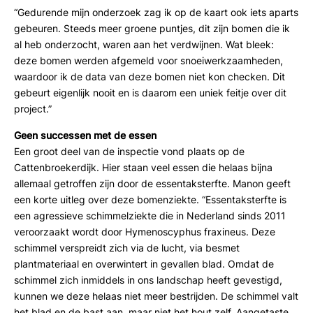
“Gedurende mijn onderzoek zag ik op de kaart ook iets aparts
gebeuren. Steeds meer groene puntjes, dit zijn bomen die ik
al heb onderzocht, waren aan het verdwijnen. Wat bleek:
deze bomen werden afgemeld voor snoeiwerkzaamheden,
waardoor ik de data van deze bomen niet kon checken. Dit
gebeurt eigenlijk nooit en is daarom een uniek feitje over dit
project.”
Geen successen met de essen
Een groot deel van de inspectie vond plaats op de
Cattenbroekerdijk. Hier staan veel essen die helaas bijna
allemaal getroffen zijn door de essentaksterfte. Manon geeft
een korte uitleg over deze bomenziekte. “Essentaksterfte is
een agressieve schimmelziekte die in Nederland sinds 2011
veroorzaakt wordt door Hymenoscyphus fraxineus. Deze
schimmel verspreidt zich via de lucht, via besmet
plantmateriaal en overwintert in gevallen blad. Omdat de
schimmel zich inmiddels in ons landschap heeft gevestigd,
kunnen we deze helaas niet meer bestrijden. De schimmel valt
het blad en de bast aan, maar niet het hout zelf. Aangetaste