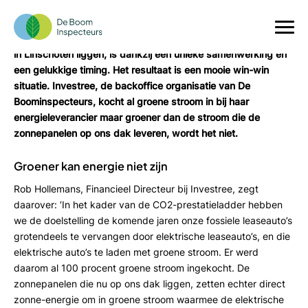
Zonnepanelen op het dak
Dat er nu 240 zonnepanelen op het dak van ons kantoorpand
in Linschoten liggen, is dankzij een unieke samenwerking en
een gelukkige timing. Het resultaat is een mooie win-win
situatie. Investree, de backoffice organisatie van De
Boominspecteurs, kocht al groene stroom in bij haar
energieleverancier maar groener dan de stroom die de
zonnepanelen op ons dak leveren, wordt het niet.
Groener kan energie niet zijn
Rob Hollemans, Financieel Directeur bij Investree, zegt
daarover: ‘In het kader van de CO2-prestatieladder hebben
we de doelstelling de komende jaren onze fossiele leaseauto’s
grotendeels te vervangen door elektrische leaseauto’s, en die
elektrische auto’s te laden met groene stroom. Er werd
daarom al 100 procent groene stroom ingekocht. De
zonnepanelen die nu op ons dak liggen, zetten echter direct
zonne-energie om in groene stroom waarmee de elektrische