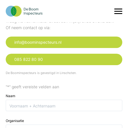
Offerte aanvragen
Vraag via het formulier direct een vrijblijvende offerte aan.
Of neem contact op via:
info@boominspecteurs.nl
085 822 80 90
De Boominspecteurs is gevestigd in Linschoten.
"
*
" geeft vereiste velden aan
Naam
Organisatie