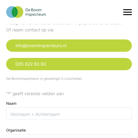
Offerte aanvragen
Vraag via het formulier direct een vrijblijvende offerte aan.
Of neem contact op via:
info@boominspecteurs.nl
085 822 80 90
De Boominspecteurs is gevestigd in Linschoten.
"
*
" geeft vereiste velden aan
Naam
Organisatie